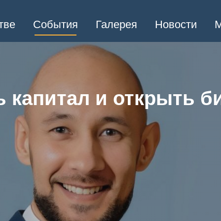
тве
События
Галерея
Новости
М
 капитал и открыть б