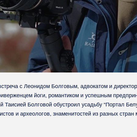
 встреча с Леонидом Болговым, адвокатом и директо
риверженцем йоги
, романтиком и успешным предприн
й Таисией Болговой обустроил усадьбу “Портал Белу
истов и археологов, знаменитостей из разных стран