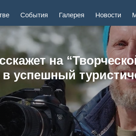
тве
События
Галерея
Новости
М
сскажет на “Творческой
 в успешный туристич