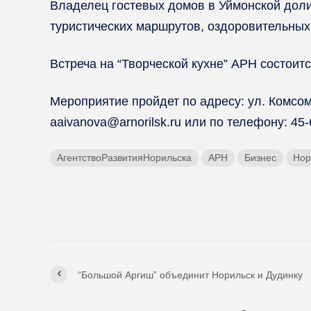
Владелец гостевых домов в Уймонской дол
туристических маршрутов, оздоровительных
Встреча на “Творческой кухне” АРН состоитс
Мероприятие пройдет по адресу: ул. Комсомо
aaivanova@arnorilsk.ru или по телефону: 4
АгентствоРазвитияНорильска
АРН
Бизнес
Нор
“Большой Аргиш” объединит Норильск и Дудинку