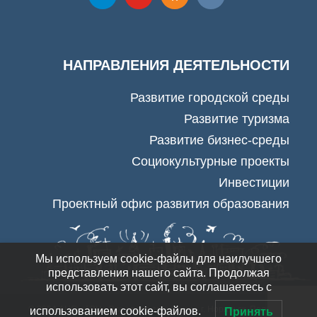
НАПРАВЛЕНИЯ ДЕЯТЕЛЬНОСТИ
Развитие городской среды
Развитие туризма
Развитие бизнес-среды
Социокультурные проекты
Инвестиции
Проектный офис развития образования
Мы используем cookie-файлы для наилучшего
представления нашего сайта. Продолжая
использовать этот сайт, вы соглашаетесь с
© 2024 АНО «АРН» Все права защищены. г. Норильск.
Политика
использованием cookie-файлов.
Принять