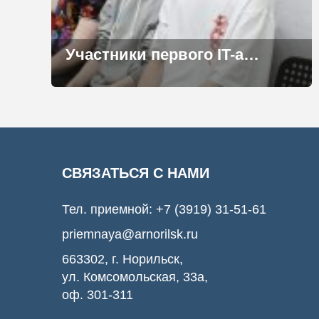
Участники первого IT-акселератора презентовали стартапы на Кухне городских идей АРН
СВЯЗАТЬСЯ С НАМИ
Тел. приемной:
+7 (3919) 31-51-61
priemnaya@arnorilsk.ru
663302, г. Норильск,
ул. Комсомольская, 33а,
оф. 301-311