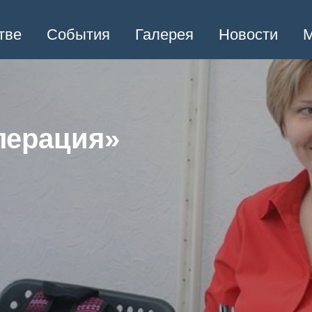
тве
События
Галерея
Новости
М
лерация»