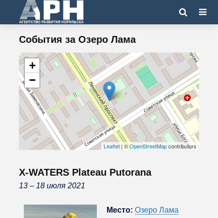
События за
Озеро Лама
+
−
Leaflet
| ©
OpenStreetMap
contributors
X-WATERS Plateau Putorana
13 – 18 июля 2021
Место:
Озеро Лама