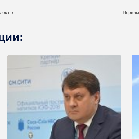
лок по
Нориль
ции: