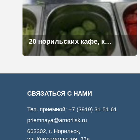
20 норильских кафе, кондитерских и ресторанов подтвердили свое участие в летнем гастрономическом фестивале
СВЯЗАТЬСЯ С НАМИ
Тел. приемной:
+7 (3919) 31-51-61
priemnaya@arnorilsk.ru
663302, г. Норильск,
ул. Комсомольская, 33а,