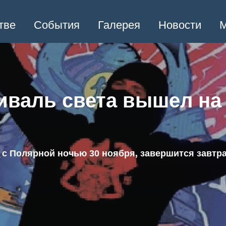
тве
События
Галерея
Новости
М
иваль света вышел н
с Полярной ночью 30 ноября, завершится завтра,