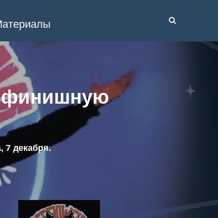
атериалы
а финишную
 7 декабря.