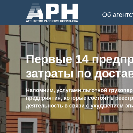
Об агентс
Первые 14 предп
затраты по достав
Напомним, услугами льготной грузопере
предприятия, которые состоят в реест
деятельность в связи с ухудшением эп