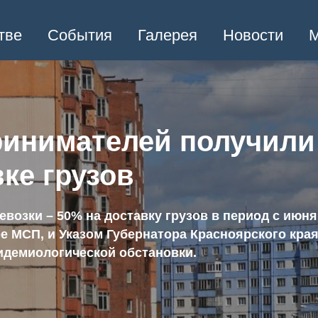
тве
События
Галерея
Новости
М
ринимателей получили
ке грузов
возки – 50% на доставку грузов в период с июня
ре МСП, и Указом Губернатора Красноярского кр
идемиологической обстановки.