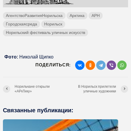
АгентствоРазвитияНорильска
Арктика
АРН
Городскаясреда
Норильск
Норильский фестиваль уличных искусств
Фото:
Николай Щипко
ПОДЕЛИТЬСЯ:
Норильчане открыли
В Норильск прилетели
«АРкТику»
уличные художники
Связанные публикации: