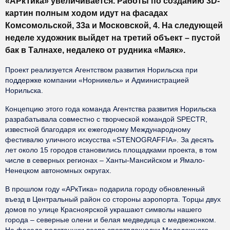
«АРкТика» увеличивается. Работы по созданию 3D-
картин полным ходом идут на фасадах
Комсомольской, 33а и Московской, 4. На следующей
неделе художник выйдет на третий объект – пустой
бак в Талнахе, недалеко от рудника «Маяк».
Проект реализуется Агентством развития Норильска при
поддержке компании «Норникель» и Администрацией
Норильска.
Концепцию этого года команда Агентства развития Норильска
разрабатывала совместно с творческой командой SPECTR,
известной благодаря их ежегодному Международному
фестивалю уличного искусства «STENOGRAFFIA». За десять
лет около 15 городов становились площадками проекта, в том
числе в северных регионах – Ханты-Мансийском и Ямало-
Ненецком автономных округах.
В прошлом году «АРкТика» подарила городу обновленный
въезд в Центральный район со стороны аэропорта. Торцы двух
домов по улице Красноярской украшают символы нашего
города – северные олени и белая медведица с медвежонком.