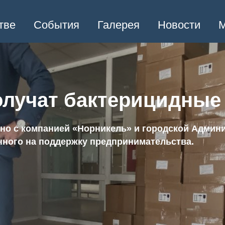
тве
События
Галерея
Новости
М
олучат бактерицидные
тно с компанией «Норникель» и городской Админ
нного на поддержку предпринимательства.