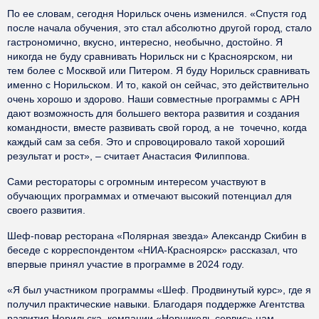
По ее словам, сегодня Норильск очень изменился. «Спустя год
после начала обучения, это стал абсолютно другой город, стало
гастрономично, вкусно, интересно, необычно, достойно. Я
никогда не буду сравнивать Норильск ни с Красноярском, ни
тем более с Москвой или Питером. Я буду Норильск сравнивать
именно с Норильском. И то, какой он сейчас, это действительно
очень хорошо и здорово. Наши совместные программы с АРН
дают возможность для большего вектора развития и создания
командности, вместе развивать свой город, а не точечно, когда
каждый сам за себя. Это и спровоцировало такой хороший
результат и рост», – считает Анастасия Филиппова.
Сами рестораторы с огромным интересом участвуют в
обучающих программах и отмечают высокий потенциал для
своего развития.
Шеф-повар ресторана «Полярная звезда» Александр Скибин в
беседе с корреспондентом «НИА-Красноярск» рассказал, что
впервые принял участие в программе в 2024 году.
«Я был участником программы «Шеф. Продвинутый курс», где я
получил практические навыки. Благодаря поддержке Агентства
развития Норильска, компании «Норникель сервис» нам