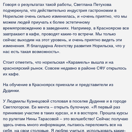
Говоря о результатах такой работы, Светлана Петухова
подчеркнула, что действительно индустрия гастрономии в
Норильске очень сильно изменилась, и «очень приятно, что мы
можем людей приучать к более эстетичному
времяпровождению в заведениях. Например, в Красноярске все
завтракают в кафе, проводят какие-то встречи. Мы только
сейчас выходим на этот уровень, и очень приятно видеть эти
изменения. Я благодарна Агентству развития Норильска, что у
нас есть такая возможность».
Стоит отметить, что норильская «Карамель» вышла и на
красноярский рынок. Совсем недавно в районе СФУ открылось
их кафе.
На обучение в Красноярск приехали и представители из
Дудинки.
У Людмилы Кузнецовой столовая в поселке Дудинке и в городе
Светлогорске. Ее мечта – открыть булочную. «Я первый раз
принимаю участие в таких курсах, и я в восторге. Прошла курсы
по рулетам Нины Тарасовой – это волшебство! Сейчас получаю
здесь очень много информации, пытаюсь переложить все на
себя, на свои столовые. Я люблю учиться, использовать какие-