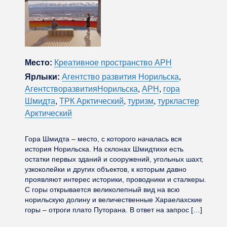
Место:
Креативное пространство АРН
Ярлыки:
Агентство развития Норильска
,
АгентстворазвитияНорильска
,
АРН
,
гора
Шмидта
,
ТРК Арктический
,
туризм
,
туркластер
Арктический
Гора Шмидта – место, с которого началась вся
история Норильска. На склонах Шмидтихи есть
остатки первых зданий и сооружений, угольных шахт,
узкоколейки и других объектов, к которым давно
проявляют интерес историки, проводники и сталкеры.
С горы открывается великолепный вид на всю
норильскую долину и величественные Хараелахские
горы – отроги плато Путорана. В ответ на запрос […]