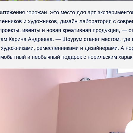
итяжения горожан. Это место для арт-экспериментов
ленников и художников, дизайн-лаборатория с совр
проекты, ивенты и новая креативная продукция, — о
ам Карина Андреева. — Шоурум станет местом, где м
художниками, ремесленниками и дизайнерами. А нор
самобытный и необычный подарок с норильским харак