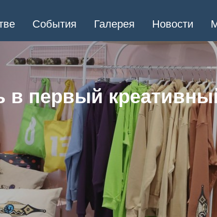
тве
События
Галерея
Новости
М
ь в первый креативны