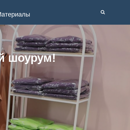
атериалы
й шоурум!