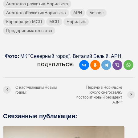
Агентство развития Норильска
АгентствоРазвитияНорильска
АРН
Бизнес
Корпорация МСП
МСП
Норильск
Предпринимательство
Фото:
МК "Северный город", Виталий Белый, АРН
ПОДЕЛИТЬСЯ:
С наступающим Новым
Первую в Норильске
годом!
сухую снегосвалку
построит новый резидент
АЗРФ
Связанные публикации: