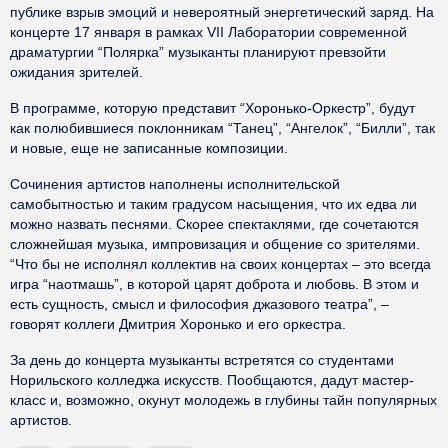
публике взрыв эмоций и невероятный энергетический заряд. На
концерте 17 января в рамках VII Лаборатории современной
драматургии “Полярка” музыканты планируют превзойти
ожидания зрителей.
В программе, которую представит “Хоронько-Оркестр”, будут
как полюбившиеся поклонникам “Танец”, “Ангелок”, “Билли”, так
и новые, еще не записанные композиции.
Сочинения артистов наполнены исполнительской
самобытностью и таким градусом насыщения, что их едва ли
можно назвать песнями. Скорее спектаклями, где сочетаются
сложнейшая музыка, импровизация и общение со зрителями.
“Что бы не исполнял коллектив на своих концертах – это всегда
игра “наотмашь”, в которой царят доброта и любовь. В этом и
есть сущность, смысл и философия джазового театра”, –
говорят коллеги Дмитрия Хоронько и его оркестра.
За день до концерта музыканты встретятся со студентами
Норильского колледжа искусств. Пообщаются, дадут мастер-
класс и, возможно, окунут молодежь в глубины тайн популярных
артистов.