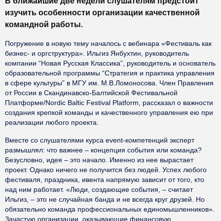
В ближайшие две недели слушателям предстоит
изучить особенности организации качественной
командной работы.
Погружение в новую тему началось с вебинара «Фестиваль как
бизнес- и оргструктура». Ильгиз Янбухтин, руководитель
компании “Новая Русская Классика”, руководитель и основатель
образовательной программы “Стратегия и практика управления
в сфере культуры” в МГУ им. М.В.Ломоносова. Член Правления
от России в Скандинавско-Балтийской Фестивальной
Платформе/Nordic Baltic Festival Platform, рассказал о важности
создания крепкой команды и качественного управления ею при
реализации любого проекта.
Вместе со слушателями курса event-компетенций эксперт
размышлял: что важнее – концепция события или команда?
Безусловно, идея – это начало. Именно из нее вырастает
проект. Однако ничего не получится без людей. Успех любого
фестиваля, праздника, ивента напрямую зависит от того, кто
над ним работает. «Люди, создающие события, – считает
Ильгиз, – это не случайная банда и не всегда круг друзей. Но
обязательно команда профессиональных единомышленников».
Зачастую организации, оказывающие финансовую,