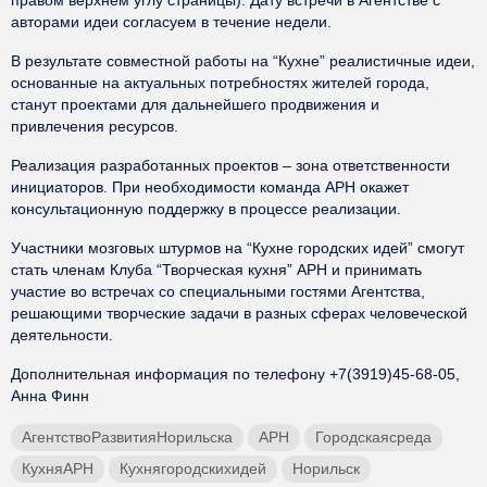
правом верхнем углу страницы). Дату встречи в Агентстве с
авторами идеи согласуем в течение недели
.
В результате совместной работы на “Кухне” реалистичные идеи,
основанные на актуальных потребностях жителей города,
станут проектами для дальнейшего продвижения и
привлечения ресурсов.
Реализация разработанных проектов – зона ответственности
инициаторов. При необходимости команда АРН окажет
консультационную поддержку в процессе реализации.
Участники мозговых штурмов на “Кухне городских идей” смогут
стать членам Клуба “Творческая кухня” АРН и принимать
участие во встречах со специальными гостями Агентства,
решающими творческие задачи в разных сферах человеческой
деятельности.
Дополнительная информация по телефону +7(3919)45-68-05,
Анна Финн
АгентствоРазвитияНорильска
АРН
Городскаясреда
КухняАРН
Кухнягородскихидей
Норильск