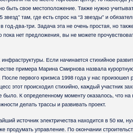
но быть свое местоположение. Также нужно учитыват
5 звезд” там, где есть спрос на “3 звезды” и обязат
 год-два-три. Задача эта не очень простая, но такж
о пока нет предложения, вы не можете прочувствова
 инфраструктуры. Если начинается стихийное развит
честве примера Марина Смирнова назвала курортную
 После первого кризиса 1998 года у нас произошел р
есс этот происходил стихийно, каждый участник захв
было. К определенному моменту оказалось, что на ку
ожности делать трассы и развивать проект.
жайший источник электричества находится в 50 км, н
кже продумать управление. По окончании строительст