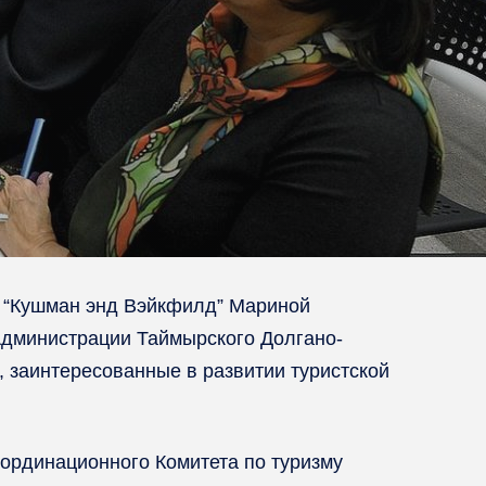
и “Кушман энд Вэйкфилд” Мариной
Администрации Таймырского Долгано-
, заинтересованные в развитии туристской
оординационного Комитета по туризму