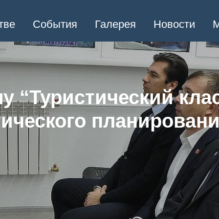
тве
События
Галерея
Новости
М
му “Туристический кла
ического планирован