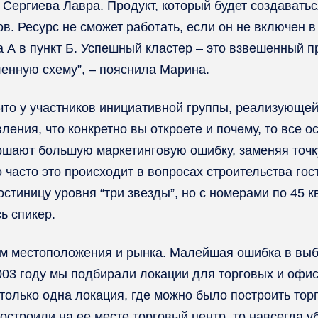
 Сергиева Лавра. Продукт, который будет создавать
ов. Ресурс не сможет работать, если он не включен 
 А в пункт Б. Успешный кластер – это взвешенный пр
ленную схему”, – пояснила Марина.
, что у участников инициативной группы, реализующе
вления, что конкретно вы откроете и почему, то все 
ршают большую маркетинговую ошибку, заменяя точ
часто это происходит в вопросах строительства гос
гостиницу уровня “три звезды”, но с номерами по 45 
ь спикер.
м местоположения и рынка. Малейшая ошибка в выбор
2003 году мы подбирали локации для торговых и офис
 только одна локация, где можно было построить тор
остроили на ее месте торговый центр, то навсегда у