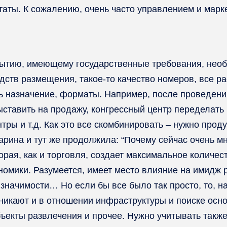
ьтаты. К сожалению, очень часто управлением и марк
обытию, имеющему государственные требования, необ
дств размещения, такое-то качество номеров, все р
ть назначение, форматы. Например, после проведен
ставить на продажу, конгрессный центр переделать 
ры и т.д. Как это все скомбинировать – нужно проду
Марина и тут же продолжила: “Почему сейчас очень 
торая, как и торговля, создает максимальное количес
омики. Разумеется, имеет место влияние на имидж р
значимости… Но если бы все было так просто, то, на
икают и в отношении инфраструктуры и поиске осно
бъекты развлечения и прочее. Нужно учитывать также