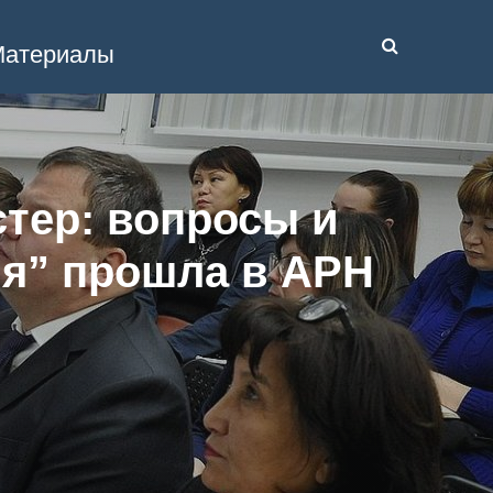
атериалы
стер: вопросы и
ия” прошла в АРН