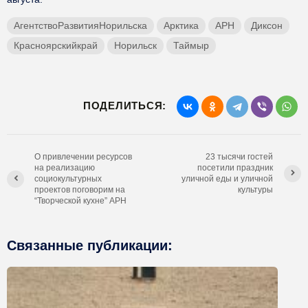
АгентствоРазвитияНорильска
Арктика
АРН
Диксон
Красноярскийкрай
Норильск
Таймыр
ПОДЕЛИТЬСЯ:
О привлечении ресурсов
23 тысячи гостей
на реализацию
посетили праздник
социокультурных
уличной еды и уличной
проектов поговорим на
культуры
“Творческой кухне” АРН
Связанные публикации: