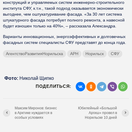
конструкций и управляемых систем инженерно-строительного
института СФУ, к.т.н., такой подход оказывается экономически
выгоднее, чем оштукатуривание фасада. «За 30 лет система
штукатурного фасада потребует полного ремонта, а навесной
будет изношен только на 40%», – рассказала Александра.
Варианты инновационных, энергоэффективных и долговечных
фасадных систем специалисты СФУ представят до конца года.
АгентствоРазвитияНорильска
АРН
Норильск
СФУ
Фото:
Николай Щипко
ПОДЕЛИТЬСЯ:
Максим Миронов: бизнес
Юбилейный «Большой
в Арктике нуждается в
Аргиш» провел в
особых условиях
Норильске 10 дней