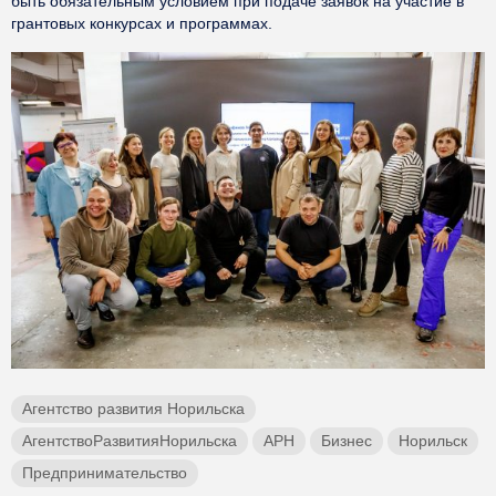
быть обязательным условием при подаче заявок на участие в
грантовых конкурсах и программах.
Агентство развития Норильска
АгентствоРазвитияНорильска
АРН
Бизнес
Норильск
Предпринимательство