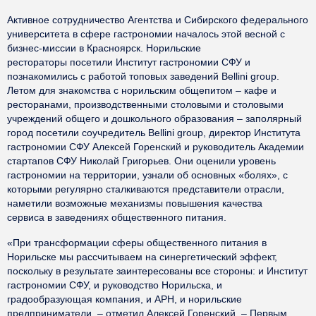
Активное сотрудничество Агентства и Сибирского федерального
университета в сфере гастрономии началось этой весной с
бизнес-миссии в Красноярск. Норильские
рестораторы посетили Институт гастрономии СФУ и
познакомились с работой топовых заведений Bellini group.
Летом для знакомства с норильским общепитом – кафе и
ресторанами, производственными столовыми и столовыми
учреждений общего и дошкольного образования – заполярный
город посетили соучредитель Bellini group, директор Института
гастрономии СФУ Алексей Горенский и руководитель Академии
стартапов СФУ Николай Григорьев. Они оценили уровень
гастрономии на территории, узнали об основных «болях», с
которыми регулярно сталкиваются представители отрасли,
наметили возможные механизмы повышения качества
сервиса в заведениях общественного питания.
«При трансформации сферы общественного питания в
Норильске мы рассчитываем на синергетический эффект,
поскольку в результате заинтересованы все стороны: и Институт
гастрономии СФУ, и руководство Норильска, и
градообразующая компания, и АРН, и норильские
предприниматели, – отметил Алексей Горенский. – Первым