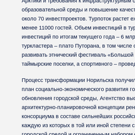
Арктики и требования к инфраструктурным 
образовательной среды и повышение качеств
около 70 инвестпроектов. Турпоток растет е
менее 11000 гостей. Объем инвестиций в тур
инвестиций по итогам текущего года – 6 мл
туркластера – плато Путорана, в том числ
развивать этнический фестиваль «Большой 
таймырские поселки, а спортивного – прове
Процесс трансформации Норильска получил
план социально-экономического развития г
обновления городской среды, Агентство вы
архитектурно-планировочной концепции рен
консорциума в составе сильнейших российск
каждую из которых в той или иной степени
городской средой и ограниченным набором 