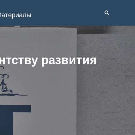
атериалы
нтству развития