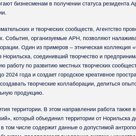
огают бизнесменам в получении статуса резидента 
ии.
ательских и творческих сообществ, Агентство пров
х. События, организуемые АРН, позволяют налажива
орации. Один из примеров – этническая коллекция «
ия Норильска, соединивший творчество и предприним
ую работу по развитию местных творческих сообщест
до 2024 года и создает городское креативное прост
 создавать творческие коллаборации, делиться опыто
льную продукцию.
ития территории. В этом направлении работа также 
кий», который объединил территории от Норильска 
 в том числе содержит данные о допустимой антропо