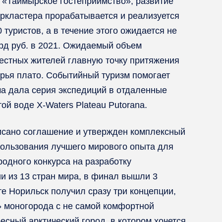
 «Таймырское гостеприимство», развитие
уркластера прорабатывается и реализуется
 туристов, а в течение этого ожидается не
лрд руб. в 2021. Ожидаемый объем
местных жителей главную точку притяжения
орья плато. Событийный туризм помогает
а дала серия экспедиций в отдаленные
й воде X-Waters Plateau Putorana.
исано соглашение и утвержден комплексный
пользования лучшего мирового опыта для
одного конкурса на разработку
и из 13 стран мира, в финал вышли 3
е Норильск получил сразу три концепции,
» моногорода с не самой комфортной
сный арктический город, в котором хочется