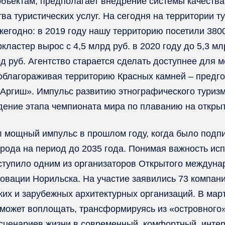
объектам, предполагает внедрение системы качества
а туристических услуг. На сегодня на территории т
жегодно: в 2019 году нашу территорию посетили 3800
кластер вырос с 4,5 млрд руб. в 2020 году до 5,3 м
рд руб. Агентство старается сделать доступнее для 
е облагораживая территорию Красных камней – предг
Аргиш». Импульс развитию этнографического туризм
дение этапа чемпионата мира по плаванию на открыто
 мощный импульс в прошлом году, когда было подп
орода на период до 2035 года. Понимая важность ис
ступило одним из организаторов Открытого междунар
овации Норильска. На участие заявились 73 компани
их и зарубежных архитектурных организаций. В март
 сможет воплощать, трансформируясь из «островного
сценариев жизни в современный, комфортный, интере