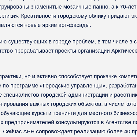
струированы знаменитые мозаичные панно, а к 70-л
ктики». Креативности городскому облику придают эк
являются новые яркие арт-фасады.
ю существующих в городе проблем, в том числе в 
ство прорабатывает проекты организации Арктичес
рактики, но и активно способствует прокачке компе
 по программе «Городские управленцы», разработа
 специалистов городской администрации и работни
нирования важных городских объектов, в числе кот
обучающие курсы и тренинги для местного бизнес-со
ких предпринимателей консультируются в Агентстве 
. Сейчас АРН сопровождает реализацию более 40 п