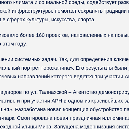
ого климата и социальной среды, содействует разв
ской инфраструктуры, помогает сохранять традиции
в сферах культуры, искусства, спорта.
зовало более 160 проектов, направленных на повыш
 этом году.
ешении системных задач. Так, для определения ключ
альный портрет горожанина». Его результаты были
ючевых направлений которого ведется при участии А
из дворов по ул. Талнахской – Агентство демонстри
ативе и при участии АРН в одном из красивейших з
ня». Разработана новая концепция обустройство па
йт-парк. Смонтирована новая праздничная иллюминац
шеходной улицы Мира. Запущена модернизация сист