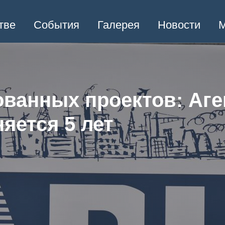
тве
События
Галерея
Новости
М
ованных проектов: Аге
яется 5 лет