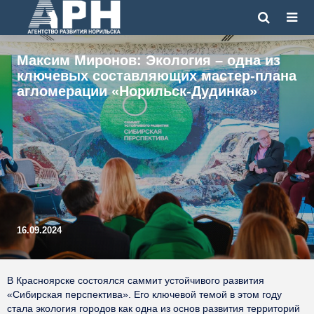
Максим Миронов: Экология – одна из
ключевых составляющих мастер-плана
агломерации «Норильск-Дудинка»
16.09.2024
В Красноярске состоялся саммит устойчивого развития
«Сибирская перспектива». Его ключевой темой в этом году
стала экология городов как одна из основ развития территорий