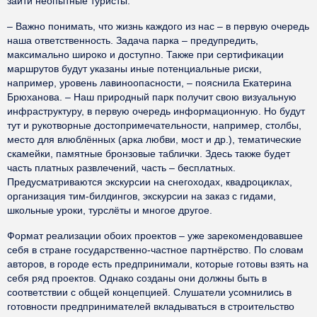
зайти неопытные туристы.
– Важно понимать, что жизнь каждого из нас – в первую очередь
наша ответственность. Задача парка – предупредить,
максимально широко и доступно. Также при сертификации
маршрутов будут указаны иные потенциальные риски,
например, уровень лавиноопасности, – пояснила Екатерина
Брюханова. – Наш природный парк получит свою визуальную
инфраструктуру, в первую очередь информационную. Но будут
тут и рукотворные достопримечательности, например, столбы,
место для влюблённых (арка любви, мост и др.), тематические
скамейки, памятные бронзовые таблички. Здесь также будет
часть платных развлечений, часть – бесплатных.
Предусматриваются экскурсии на снегоходах, квадроциклах,
организация тим-билдингов, экскурсии на заказ с гидами,
школьные уроки, турслёты и многое другое.
Формат реализации обоих проектов – уже зарекомендовавшее
себя в стране государственно-частное партнёрство. По словам
авторов, в городе есть предпринимали, которые готовы взять на
себя ряд проектов. Однако созданы они должны быть в
соответствии с общей концепцией. Слушатели усомнились в
готовности предпринимателей вкладываться в строительство