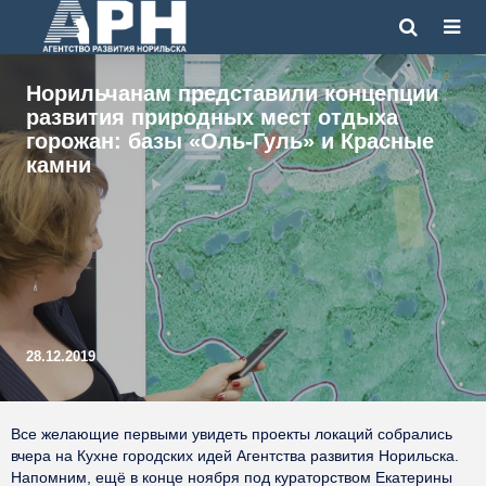
Норильчанам представили концепции
развития природных мест отдыха
горожан: базы «Оль-Гуль» и Красные
камни
28.12.2019
Все желающие первыми увидеть проекты локаций собрались
вчера на Кухне городских идей Агентства развития Норильска.
Напомним, ещё в конце ноября под кураторством Екатерины