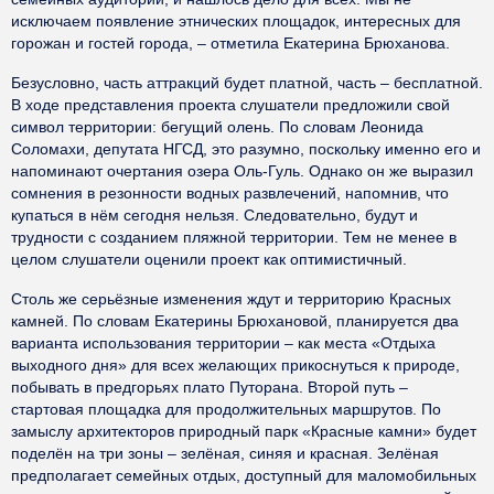
исключаем появление этнических площадок, интересных для
горожан и гостей города, – отметила Екатерина Брюханова.
Безусловно, часть аттракций будет платной, часть – бесплатной.
В ходе представления проекта слушатели предложили свой
символ территории: бегущий олень. По словам Леонида
Соломахи, депутата НГСД, это разумно, поскольку именно его и
напоминают очертания озера Оль-Гуль. Однако он же выразил
сомнения в резонности водных развлечений, напомнив, что
купаться в нём сегодня нельзя. Следовательно, будут и
трудности с созданием пляжной территории. Тем не менее в
целом слушатели оценили проект как оптимистичный.
Столь же серьёзные изменения ждут и территорию Красных
камней. По словам Екатерины Брюхановой, планируется два
варианта использования территории – как места «Отдыха
выходного дня» для всех желающих прикоснуться к природе,
побывать в предгорьях плато Путорана. Второй путь –
стартовая площадка для продолжительных маршрутов. По
замыслу архитекторов природный парк «Красные камни» будет
поделён на три зоны – зелёная, синяя и красная. Зелёная
предполагает семейных отдых, доступный для маломобильных