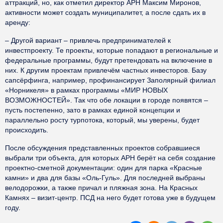
аттракций, но, как отметил директор АРН Максим Миронов,
активности может создать муниципалитет, а после сдать их в
аренду:
– Другой вариант – привлечь предпринимателей к
инвестпроекту. Те проекты, которые попадают в региональные и
федеральные программы, будут претендовать на включение в
них. К другим проектам привлечём частных инвесторов. Базу
сапсёрфинга, например, профинансирует Заполярный филиал
«Норникеля» в рамках программы «МИР НОВЫХ
ВОЗМОЖНОСТЕЙ». Так что обе локации в городе появятся –
пусть постепенно, зато в рамках единой концепции и
параллельно росту турпотока, который, мы уверены, будет
происходить.
После обсуждения представленных проектов собравшиеся
выбрали три объекта, для которых АРН берёт на себя создание
проектно-сметной документации: один для парка «Красные
камни» и два для базы «Оль-Гуль». Для последней выбраны
велодорожки, а также причал и пляжная зона. На Красных
Камнях – визит-центр. ПСД на него будет готова уже в будущем
году.