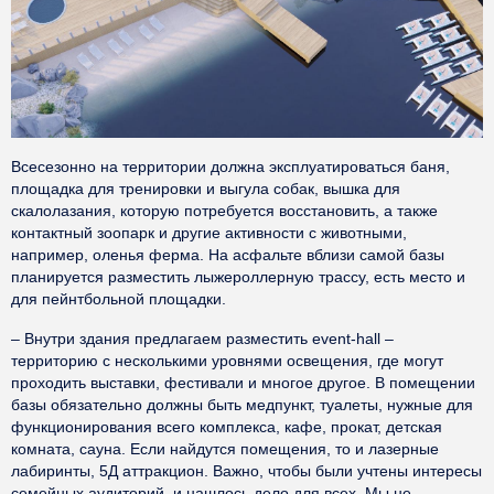
Всесезонно на территории должна эксплуатироваться баня,
площадка для тренировки и выгула собак, вышка для
скалолазания, которую потребуется восстановить, а также
контактный зоопарк и другие активности с животными,
например, оленья ферма. На асфальте вблизи самой базы
планируется разместить лыжероллерную трассу, есть место и
для пейнтбольной площадки.
– Внутри здания предлагаем разместить event-hall –
территорию с несколькими уровнями освещения, где могут
проходить выставки, фестивали и многое другое. В помещении
базы обязательно должны быть медпункт, туалеты, нужные для
функционирования всего комплекса, кафе, прокат, детская
комната, сауна. Если найдутся помещения, то и лазерные
лабиринты, 5Д аттракцион. Важно, чтобы были учтены интересы
семейных аудиторий, и нашлось дело для всех. Мы не