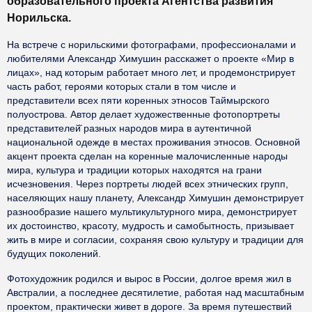
образовательного проекта Агентства развития
Норильска.
На встрече с норильскими фотографами, профессионалами и
любителями Александр Химушин расскажет о проекте «Мир в
лицах», над которым работает много лет, и продемонстрирует
часть работ, героями которых стали в том числе и
представители всех пяти коренных этносов Таймырского
полуострова. Автор делает художественные фотопортреты
представителей̆ разных народов мира в аутентичной
национальной одежде в местах проживания этносов. Основной
акцент проекта сделан на коренные малочисленные народы
мира, культура и традиции которых находятся на грани
исчезновения. Через портреты людей всех этнических групп,
населяющих нашу планету, Александр Химушин демонстрирует
разнообразие нашего мультикультурного мира, демонстрирует
их достоинство, красоту, мудрость и самобытность, призывает
жить в мире и согласии, сохраняя свою культуру и традиции для
будущих поколений.
Фотохудожник родился и вырос в России, долгое время жил в
Австралии, а последнее десятилетие, работая над масштабным
проектом, практически живет в дороге. За время путешествий