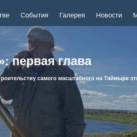
тве
События
Галерея
Новости
М
: первая глава
строительству самого масштабного на Таймыре э