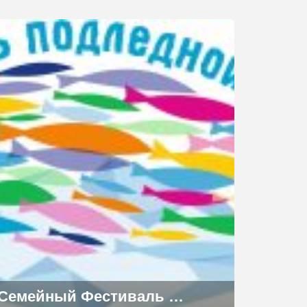
Семейный Фестиваль подледной рыбалки на Енисее пройдет в Дудинке