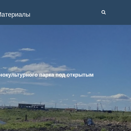
атериалы
тнокультурного парка под открытым