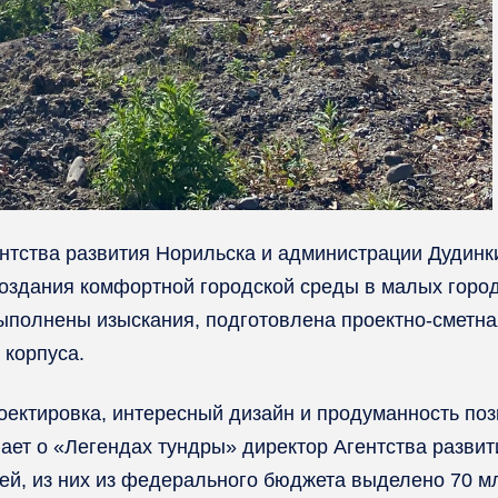
нтства развития Норильска и администрации Дудинки
оздания комфортной городской среды в малых городс
ыполнены изыскания, подготовлена проектно-сметная
 корпуса.
роектировка, интересный дизайн и продуманность по
ает о «Легендах тундры» директор Агентства разви
лей, из них из федерального бюджета выделено 70 м