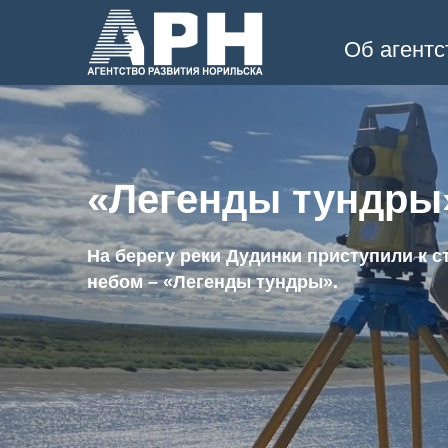
Об агентс
«Легенды тундры»
На берегу реки Дудинки приступили к 
небом – «Легенды тундры».